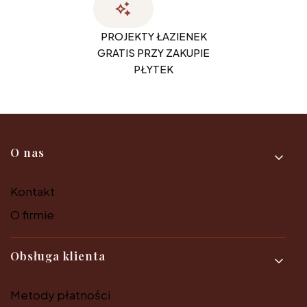
PROJEKTY ŁAZIENEK
GRATIS PRZY ZAKUPIE
PŁYTEK
Linki w stopce
O nas
Kontakt
O firmie
Obsługa klienta
Metody płatności