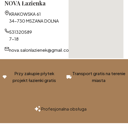
NOVA Łazienka
Adres:
KRAKOWSKA 61
34-730 MSZANA DOLNA
531320589
7-18
nova.salonlazienek@gmail.com
Przy zakupie płytek
Transport gratis na terenie
projekt łazienki gratis
miasta
Profesjonalna obsługa